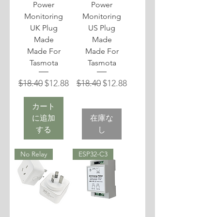
Power
Power
Monitoring
Monitoring
UK Plug
US Plug
Made
Made
Made For
Made For
Tasmota
Tasmota
通常価格
セール価格
通常価格
セール価格
$18.40
$12.88
$18.40
$12.88
カート
に追加
在庫な
する
し
No Relay
ESP32-C3