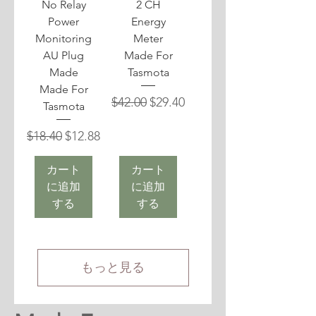
No Relay
2 CH
Power
Energy
Monitoring
Meter
AU Plug
Made For
Made
Tasmota
Made For
通常価格
セール価格
$42.00
$29.40
Tasmota
通常価格
セール価格
$18.40
$12.88
カート
カート
に追加
に追加
する
する
もっと見る