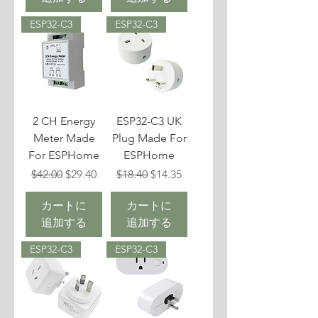
ESP32-C3
ESP32-C3
2 CH Energy
ESP32-C3 UK
Meter Made
Plug Made For
For ESPHome
ESPHome
通常価格
セール価格
通常価格
セール価格
$42.00
$29.40
$18.40
$14.35
カートに
カートに
追加する
追加する
ESP32-C3
ESP32-C3