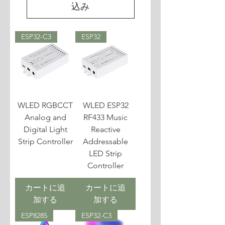
込み
ESP32-C3
ESP32
WLED RGBCCT
WLED ESP32
Analog and
RF433 Music
Digital Light
Reactive
Strip Controller
Addressable
LED Strip
Controller
カートに追
カートに追
加する
加する
ESP8285
ESP32-C3