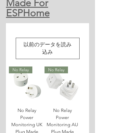
Made For
ESPHome
以前のデータを読み
込み
No Relay
No Relay
No Relay
No Relay
Power
Power
Monitoring UK
Monitoring AU
Plug Made
Plug Made